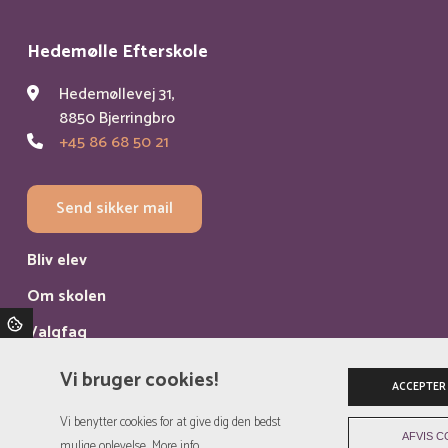
Hedemølle Efterskole
Hedemøllevej 31,
8850 Bjerringbro
+45 86 68 50 21
Send sikker mail
Bliv elev
Om skolen
Valgfag
Kontakt
Vi bruger cookies!
ACCEPTER
Privatlivspolitik
Vi benytter cookies for at give dig den bedst
AFVIS C
mulige oplevelse.
More info