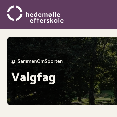
Gå
til
hovedindhold
#
SammenOmMusikken
Valgfag