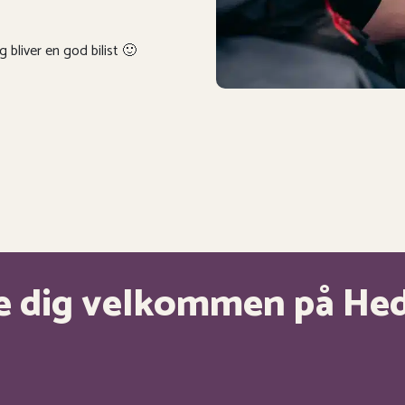
bliver en god bilist 🙂
yde dig velkommen på He