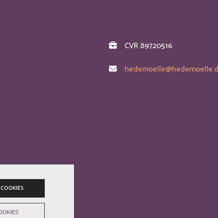
CVR 89720516
hedemoelle@hedemoelle.
 COOKIES
OOKIES