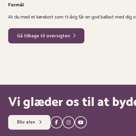
Formål
:
At du med et kørekort som 17-årig får en god ballast med dig og 
Gå tilbage til oversigten
Er du nysgerrig?
Vi glæder os til at b
Bliv elev