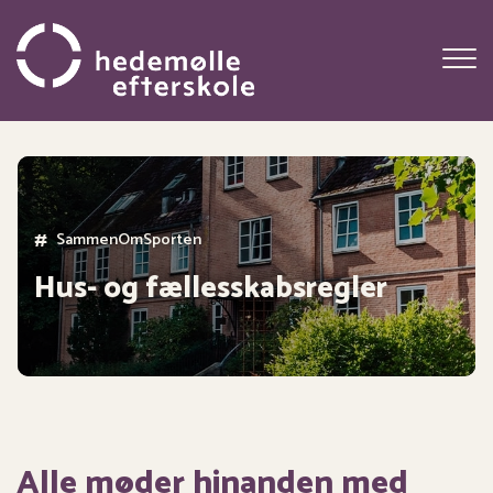
Gå
til
hovedindhold
#
SammenOmMusikken
SammenOmSporten
Hus- og fællesskabsregler
Alle møder hinanden med