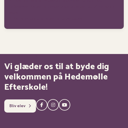
Hele året skal al færdsel på landevejen foregå med
refleksvest. Reglerne gælder både på skolen og på vej til/fra
skole
Ret til ændring af reglerne forbeholdes.
Er du nysgerrig?
Vi glæder os til at byde dig
velkommen på Hedemølle
Efterskole!
Bliv elev