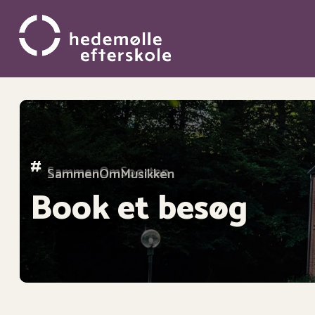
Gå
til
hovedindhold
#
SammenOmMusikken
Book et besøg