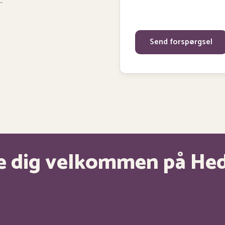
.
yde dig velkommen på He