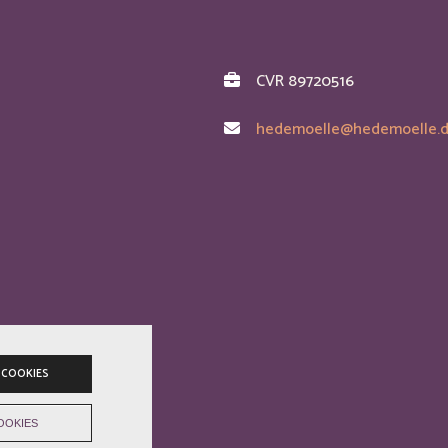
CVR 89720516
hedemoelle@hedemoelle.
 COOKIES
OOKIES