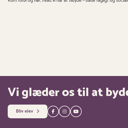
Kom forbi og hør, hvad vi har at tilbyde – både fagligt og socialt
Er du nysgerrig?
Vi glæder os til at b
Bliv elev