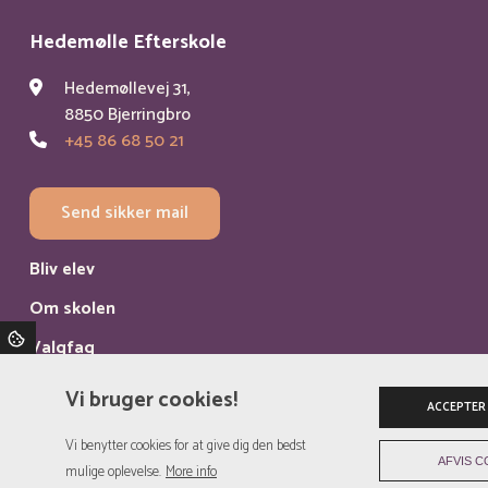
Hedemølle Efterskole
Hedemøllevej 31,
8850 Bjerringbro
+45 86 68 50 21
Send sikker mail
Bliv elev
Om skolen
Valgfag
Kontakt
Vi bruger cookies!
ACCEPTER
Privatlivspolitik
Vi benytter cookies for at give dig den bedst
AFVIS C
mulige oplevelse.
More info