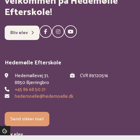
velkommen på Hedemølle
Efterskole!
Bliv elev
Hedemølle Efterskole
Hedemøllevej 31,
CVR 89720516
8850 Bjerringbro
+45 86 68 50 21
hedemoelle@hedemoelle.dk
Send sikker mail
Bliv elev