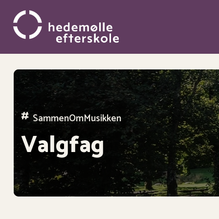
Gå
til
hovedindhold
#
SammenOmMusikken
Valgfag