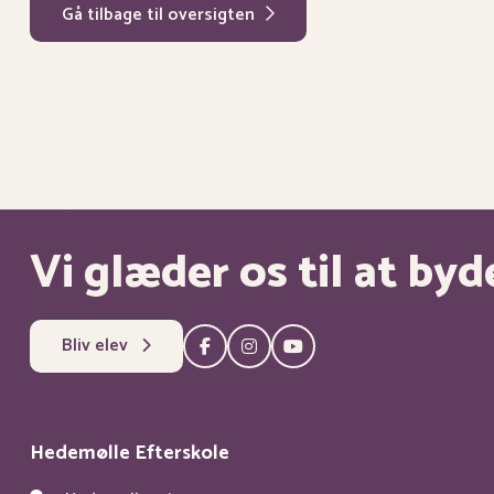
Gå tilbage til oversigten
Er du nysgerrig?
Vi glæder os til at b
Bliv elev
Hedemølle Efterskole