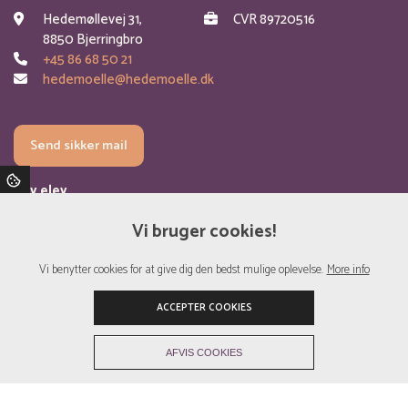
Hedemøllevej 31,
CVR 89720516
8850 Bjerringbro
+45 86 68 50 21
hedemoelle@hedemoelle.dk
Send sikker mail
Bliv elev
Om skolen
Vi bruger cookies!
Valgfag
Vi benytter cookies for at give dig den bedst mulige oplevelse.
More info
Kontakt
ACCEPTER COOKIES
Privatlivspolitik
+
AFVIS COOKIES
Copyright © 2026 - Hedemølle Efterskole
, CVR 89720516