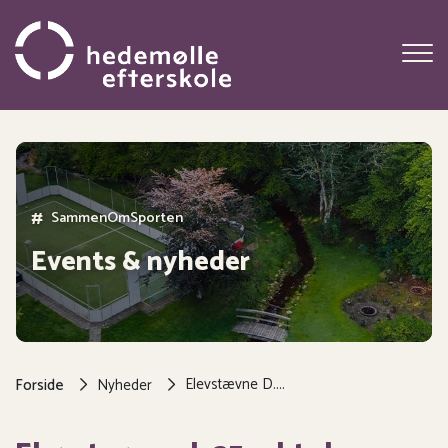
Gå
til
hovedindhold
#
SammenOmMusikken
SammenOmSporten
Events & nyheder
Brødkrumme
Elevstævne D....
Forside
Nyheder